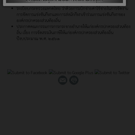
ปกครองส่วนท้องถิ่น (ฉบับที่ ๓) พ.ศ. ๒๕๖๑
ระเบียบกระทรวงมหาดไทย ว่าด้วยการเบิกจ่ายค่าใช้จ่ายในการจัดงาน
การจัดการแข่งขันกีฬาและการส่งนักกีฬาเข้าร่วมการแข่งขันกีฬาของ
องค์กรปกครองส่วนท้องถิ่น
ประกาศคณะกรรมการการกระจายอำนาจให้แก่องค์กรปกครองส่วนท้อง
ถิ่น เรื่อง การจัดสรรเงินภาษีให้แก่องค์กรปกครองส่วนท้องถิ่น
ปีงบประมาณ พ.ศ. ๒๕๖๑