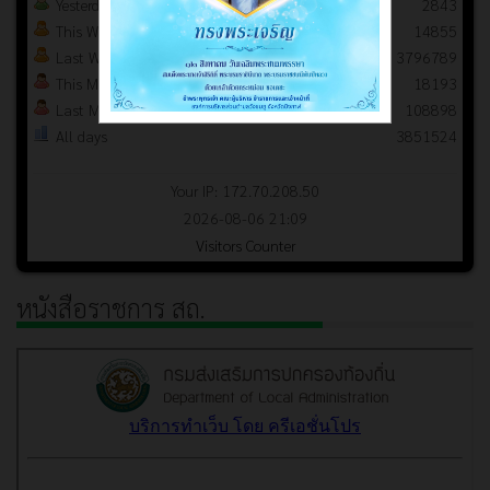
Yesterday
2843
This Week
14855
Last Week
3796789
This Month
18193
Last Month
108898
All days
3851524
Your IP: 172.70.208.50
2026-08-06 21:09
Visitors Counter
หนังสือราชการ สถ.