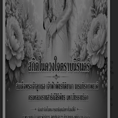
บริหารส่วนตำบล รองนายกองค์การบริหารส่วนตำบล ประธานสภา
องค์การบริหารส่วนตำบล รองประธานสภาองค์การบริหารส่วนตำบล
สมาชิกสภาองค์การบริหารส่วนตำบล เลขานุการนายกองค์การบริหาร
ส่วนตำบล และเลขานุการสภาองค์การบริหารส่วนตำบล
ระเบียบกระทรวงมหาดไทย ว่าด้วยเงินค่าตอบแทน นายกองค์การ
บริหารส่วนตำบล รองนายกองค์การบริหารส่วนตำบล ประธานสภา
องค์การบริหารส่วนตำบล รองประธานสภาองค์การบริหารส่วนตำบล
สมาชิกสภาองค์การบริหารส่วนตำบล เลขานุการนายกองค์การบริหาร
ส่วนตำบล และเลขานุการสภาองค์การบริหารส่วนตำบล (ฉบับที่ ๒)
กฎกระทรวง ฉบับที่ ๖๖ (พ.ศ. ๒๕๕๙) ออกตามความในพระราช
บัญญัติ ควบคุมอาหาร พ.ศ. ๒๕๒๒
ประกาศคณะกรรมการกิจการกระจายเสียง กิจการโทรทัศน์ และกิจการ
โทรคมนาคมแห่งชาติ เรื่องหลักเกณฑ์การใช้คลื่นความถี่ เพื่อสนับสนุน
ภารกิจป้องกันและบรรเทาสารณภัย และในกรณีที่เกิดเหตุฉุกเฉินและภัย
พิบัติ
คู่มือ การปฏิบัติงานตามระเบียบกระทรวงการคลังว่าด้วย เงินทดรอง
ราชการเพื่อช่วยเหลือผู้ประสบภัยพิบัติ กรณีฉุกเฉิน พ.ศ. ๒๕๕๖ และที่
แก้ไขเพิ่มเติม (ฉบับที่ ๒) พ.ศ. ๒๕๕๙
ระเบียบกระทรวงมหาดไทย ว่าด้วยการรับเงิน การเบิกจ่ายเงิน การฝาก
เงิน การเก็บรักษาเงิน และการตรวจเงินขององค์กรปกครองส่วนท้องถิ่น
พ.ศ. ๒๕๔๗
ระเบียบกระทรวงมหาดไทย ว่าด้วยการจัดทำแผนพัฒนาขององค์กร