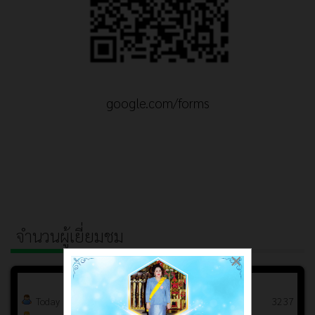
google.com/forms
จำนวนผู้เยี่ยมชม
×
Today
3237