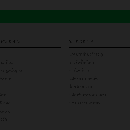
ับหน่วยงาน
ข่าวประกาศ
เทศบาลตำบลวังชมภู
วามเป็นมา
ข่าวจัดซื้อจัดจ้าง
้อมูลพื้นฐาน
การให้บริการ
/พันธกิจ
แสดงความคิดเห็น
ร้องเรียนทุจริต
ริหาร
กล่องข้อความถามตอบ
ติดต่อ
ลงนามถวายพระพร
etwork
อร์ด