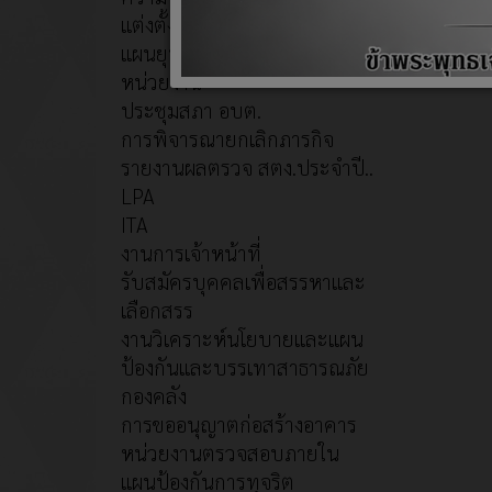
แต่งตั้งคณะผู้บริหาร+สภา อบต.
แผนยุทธศาสตร์หรือแผนพัฒนา
หน่วยงาน
ประชุมสภา อบต.
การพิจารณายกเลิกภารกิจ
รายงานผลตรวจ สตง.ประจำปี..
LPA
ITA
งานการเจ้าหน้าที่
รับสมัครบุคคลเพื่อสรรหาและ
เลือกสรร
งานวิเคราะห์นโยบายและแผน
ป้องกันและบรรเทาสาธารณภัย
กองคลัง
การขออนุญาตก่อสร้างอาคาร
หน่วยงานตรวจสอบภายใน
แผนป้องกันการทุจริต