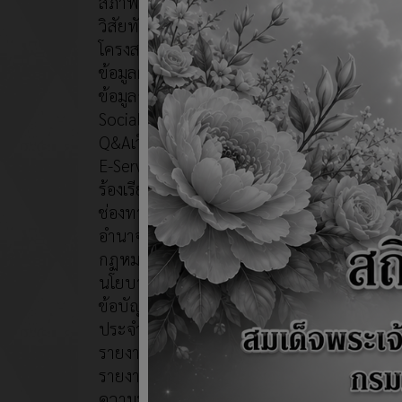
สภาพและข้อมูลพื้นฐาน
รายงาน
วิสัยทัศน์/พันธกิจ
รายงาน
โครงสร้าง
ข้อมูลผู้บริหาร
รายงาน
ข้อมูลการติดต่อ
รายงาน
Social Network
Q&Aเว็บบอร์ด
รายงาน
E-Service
ร้องเรียนทุจริต
ช่องทางการรับฟังความคิดเห็น
อำนาจหน้าที่
กฏหมายที่เกี่ยวข้อง
นโยบายการบริหารงาน
ข้อบัญญัติงบประมาณรายจ่าย
ประจำปีงบประมาณ
รายงานผลการปฏิบัติงาน
รายงานผลการสำรวจและประเมิน
ความพึงพอใจการให้บริการ