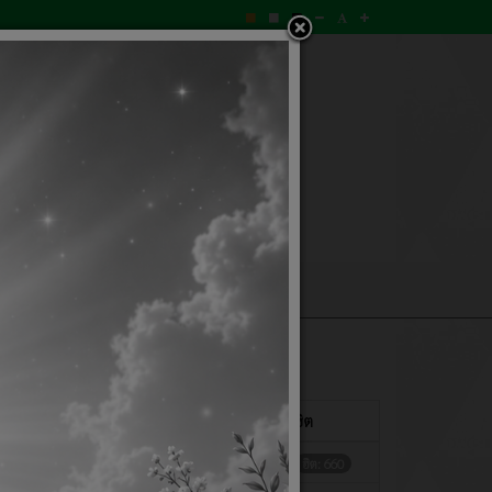
ถามตอบ
ลงนามถวายพระพร
แสดง
#
ผู้เขียน
ฮิต
 2568
เขียนโดย คลังวังชมภู
ฮิต: 660