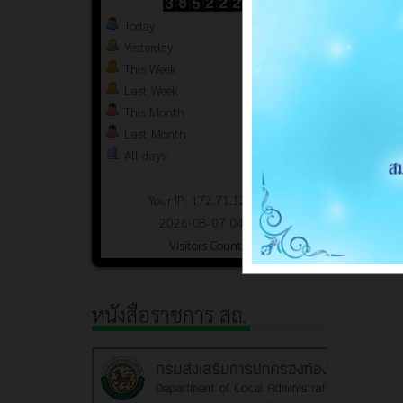
Today
433
Yesterday
3502
This Week
15553
Last Week
3796789
This Month
18891
Last Month
108898
All days
3852222
Your IP: 172.71.124.54
2026-08-07 04:38
Visitors Counter
หนังสือราชการ สถ.