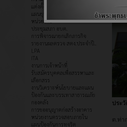
แต่งตั้งคณะผู้บริหาร+สภา อบต.
แผนยุทธศาสตร์หรือแผนพัฒนา
หน่วยงาน
ประชุมสภา อบต.
การพิจารณายกเลิกภารกิจ
รายงานผลตรวจ สตง.ประจำปี..
LPA
ITA
งานการเจ้าหน้าที่
รับสมัครบุคคลเพื่อสรรหาและ
เลือกสรร
งานวิเคราะห์นโยบายและแผน
ป้องกันและบรรเทาสาธารณภัย
กองคลัง
ประวั
การขออนุญาตก่อสร้างอาคาร
หน่วยงานตรวจสอบภายใน
ต.ท่า
แผนป้องกันการทุจริต