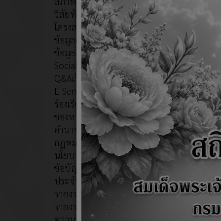
สภาพและข้อมูลพื้นฐาน
วิสัยทัศน์/พันธกิจ
โครงสร้าง
ข้อมูลผู้บริหาร
ข้อมูลการติดต่อ
Social Network
Q&Aเว็บบอร์ด
E-Service
ร้องเรียนทุจริต
ช่องทางการรับฟังความคิดเห็น
อำนาจหน้าที่
กฏหมายที่เกี่ยวข้อง
นโยบายการบริหารงาน
ข้อบัญญัติงบประมาณรายจ่าย
ประจำปีงบประมาณ
รายงานผลการปฏิบัติงาน
รายงานผลการสำรวจและประเมิน
ความพึงพอใจการให้บริการ