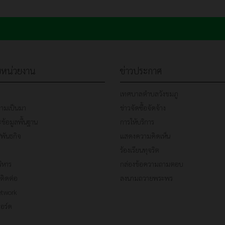
ับหน่วยงาน
ข่าวประกาศ
เทศบาลตำบลวังชมภู
วามเป็นมา
ข่าวจัดซื้อจัดจ้าง
้อมูลพื้นฐาน
การให้บริการ
/พันธกิจ
แสดงความคิดเห็น
ร้องเรียนทุจริต
ริหาร
กล่องข้อความถามตอบ
ติดต่อ
ลงนามถวายพระพร
etwork
อร์ด