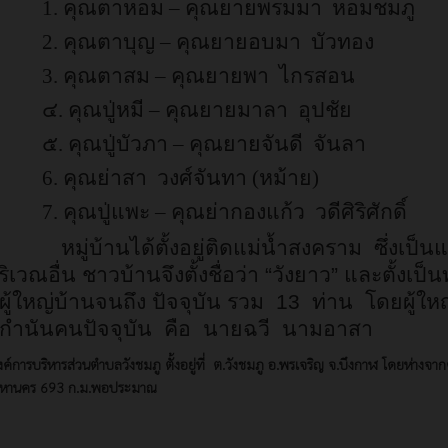
คุณตาหอม – คุณยายพรมมา หอมชมภู
คุณตาบุญ – คุณยายอบมา บัวทอง
คุณตาสม – คุณยายพา ไกรสอน
ุณปู่หมี – คุณยายมาลา อุปชัย
ุณปู่บัวภา – คุณยายจันดี จันลา
ุณย่าสา วงศ์จันทา (หม้าย)
ุณปู่แพะ – คุณย่ากองแก้ว วดีศิริศักดิ์
บ้านได้ตั้งอยู่ติดแม่น้ำสงคราม ซึ่งเป็นแม่
ิเวณอื่น ชาวบ้านจึงตั้งชื่อว่า “วังยาว
”
และตั้งเป็น
ผู้ใหญ่บ้านจนถึง ปัจจุบัน รวม 13 ท่าน โดยผู้ให
ีกำนันคนปัจจุบัน คือ นายฉวี นามอาสา
งค์การบริหารส่วนตำบลวังชมภู ตั้งอยู่ที่ ต.วังชมภู อ.พรเจริญ จ.บึงกาฬ โดยห่าง
มหานคร 693 ก.ม.พอประมาณ