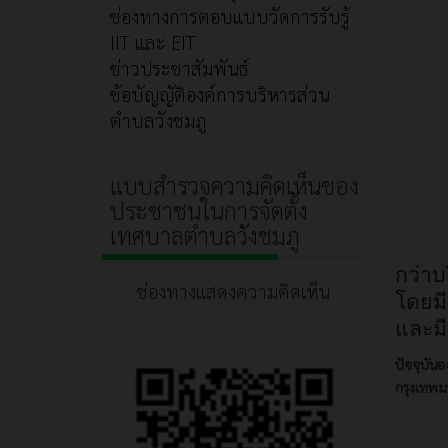
1. 
ช่องทางการตอบแบบวัดการรับรู้
2. 
IIT และ EIT
ข่าวประชาสัมพันธ์
3. 
ข้อบัญญัติองค์การบริหารส่วน
๔. ค
ตำบลวังชมภู
๕. ค
6. ค
แบบสำรวจความคิดเห็นของ
ประชาชนในการจัดตั้ง
7. ค
เทศบาลตำบลวังชมภู
หมู่
กว่าบร
ช่องทางแสดงความคิดเห็น
โดยมี
และม
ปัจจุบันอ
กรุงเทพ