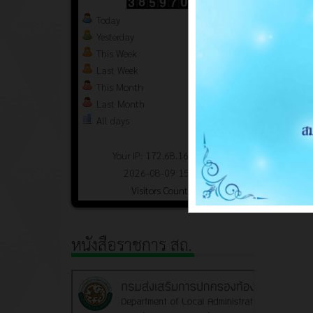
Today
1841
Yesterday
2888
This Week
1841
Last Week
3816670
This Month
26374
Last Month
108898
All days
3859705
Your IP: 172.68.164.143
2026-08-09 15:07
Visitors Counter
หนังสือราชการ สถ.