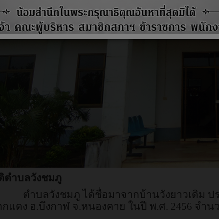
ติตำบลวังชมภู
ตำบลวังชมภู ได้ชื่อมาจากบ้านวังยาวเดิม ป
กกแดง อ.บึงกาฬ จ.หนองคาย ในปี พ.ศ. 2456 จำนวน 