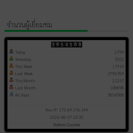
จำนวนผู้เยี่ยมชม
Today
2799
Yesterday
3502
This Week
17919
Last Week
3796789
This Month
21257
Last Month
108898
All days
3854588
Your IP: 172.69.176.144
2026-08-07 20:35
Visitors Counter