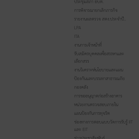
ประชุมสภา อบต.
การพิจารณายกเลิกภารกิจ
รายงานผลตรวจ สตง.ประจำปี..
LPA
ITA
งานการเจ้าหน้าที่
รับสมัครบุคคลเพื่อสรรหาและ
เลือกสรร
งานวิเคราะห์นโยบายและแผน
ป้องกันและบรรเทาสาธารณภัย
กองคลัง
การขออนุญาตก่อสร้างอาคาร
หน่วยงานตรวจสอบภายใน
แผนป้องกันการทุจริต
ช่องทางการตอบแบบวัดการรับรู้ IIT
และ EIT
ข่าวประชาสัมพันธ์