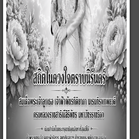
หน้าหลัก
ประวัติความเป็นมา
สภาพและข้อมูลพื้นฐาน
วิสัยทัศน์/พันธกิจ
โครงสร้าง
ข้อมูลผู้บริหาร
ข้อมูลการติดต่อ
Social Network
Q&Aเว็บบอร์ด
E-Service
ร้องเรียนทุจริต
ช่องทางการรับฟังความคิดเห็น
อำนาจหน้าที่
กฏหมายที่เกี่ยวข้อง
นโยบายการบริหารงาน
ข้อบัญญัติงบประมาณรายจ่ายประจำปีงบประมาณ
รายงานผลการปฏิบัติงาน