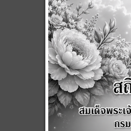
ส่ง
ยกเลิก